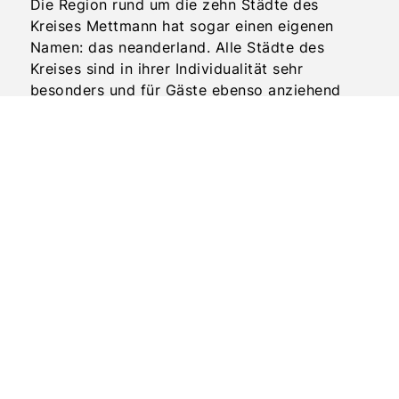
Die Region rund um die zehn Städte des
Kreises Mettmann hat sogar einen eigenen
Namen: das neanderland. Alle Städte des
Kreises sind in ihrer Individualität sehr
besonders und für Gäste ebenso anziehend
wie für die Menschen, die hier leben.
Geschichte, regionale Spezialitäten,
Veranstaltungen sowie ein großes Angebot an
attraktiven Zielen für Aktionen und Ausflüge
können sich wirklich sehen lassen.
Sport in der schönen Natur
Wandern im Kreis Mettmann