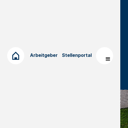
Bekannteste Kulturstätte des Kreises Mettmann
ist das Neanderthal Museum: Unweit des
Fundortes des weltberühmten Urmenschen steht
heute eines der meistbesuchten archäologischen
Museen Deutschlands. Aber der Kreis Mettmann
hat noch mehr kulturelle Vielfalt zu bieten,
nämlich spannende Veranstaltungen rund ums
Arbeitgeber
Stellenportal
Jahr, denkmalgeschützte Gebäude und
historische Orte sowie besondere Genüsse der
regionalen Ess- und Trinkkultur.